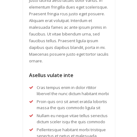
justo lacinia aesd iaculis dolor varius. In
elementum fringilla dues eget scelerisque.
Praesent fringia rcus justo eget posuere.
Aliquam erat volutpat. Interdum et
malesuada fames ac ante ipsum primis in
faucibus. Ut vitae bibendum urna, sed
faucibus tellus. Praesent ligula ipsum
dapibus quis dapibus blandit, porta in mi.
Maecenas posuere justo eget tortor iaculis
ornare.
Asellus vulate inte
Cras tempus enim in dolor rttitor
libervel the nunc dictum habitant morbi
Proin quis orci sit amet eratda lobortis
massa the quis commodo ligula sit
Nullam eu neque vitae tellus senectus
dictum sceler isqu the quis commodo
Pellentesque habitant morbi tristique
senectus et netus et malesuada