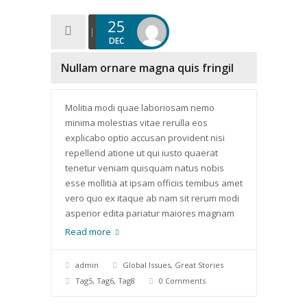
25
DEC
Nullam ornare magna quis fringil
Molitia modi quae laboriosam nemo
minima molestias vitae rerulla eos
explicabo optio accusan provident nisi
repellend atione ut qui iusto quaerat
tenetur veniam quisquam natus nobis
esse mollitia at ipsam officiis temibus amet
vero quo ex itaque ab nam sit rerum modi
asperior edita pariatur maiores magnam
Read more
admin
Global Issues
,
Great Stories
Tag5
,
Tag6
,
Tag8
0 Comments