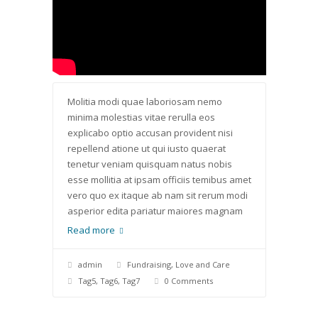
Molitia modi quae laboriosam nemo
minima molestias vitae rerulla eos
explicabo optio accusan provident nisi
repellend atione ut qui iusto quaerat
tenetur veniam quisquam natus nobis
esse mollitia at ipsam officiis temibus amet
vero quo ex itaque ab nam sit rerum modi
asperior edita pariatur maiores magnam
Read more
admin
Fundraising
,
Love and Care
Tag5
,
Tag6
,
Tag7
0 Comments